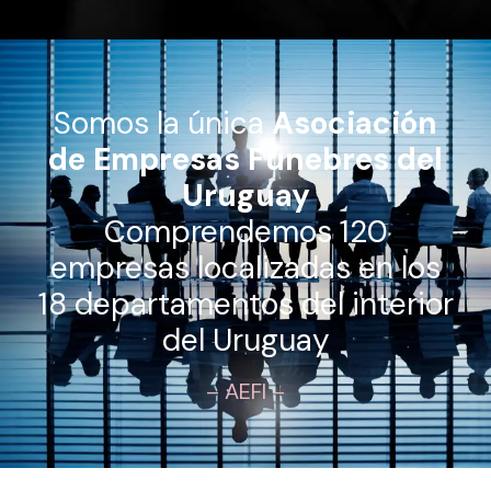
Somos la única
Asociación
de Empresas Fúnebres del
Uruguay
Comprendemos 120
empresas localizadas en los
18 departamentos del interior
del Uruguay
– AEFI –