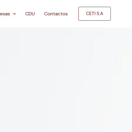
esas
CDU
Contactos
CETI S.A