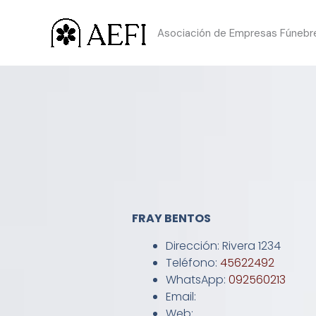
Ir
Asociación de Empresas Fúnebres
al
contenido
FRAY BENTOS
Dirección: Rivera 1234
Teléfono:
45622492
WhatsApp:
092560213
Email:
Web: