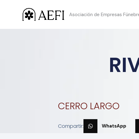
Ir
Asociación de Empresas Fúnebres
al
contenido
RI
CERRO LARGO
Compartir:
WhatsApp