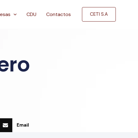
esas
CDU
Contactos
CETI S.A
ero
Email